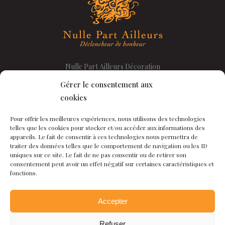
Nulle Part Ailleurs Décoration
Rue du Valentin 5
Gérer le consentement aux
1400 YVERDON-les-BAINS
cookies
Tel :
024 425 23 16
Pour offrir les meilleures expériences, nous utilisons des technologies
telles que les cookies pour stocker et/ou accéder aux informations des
appareils. Le fait de consentir à ces technologies nous permettra de
traiter des données telles que le comportement de navigation ou les ID
Mardi-Vendredi : 9h30 – 12h00
uniques sur ce site. Le fait de ne pas consentir ou de retirer son
et 14h00 – 18h00
consentement peut avoir un effet négatif sur certaines caractéristiques et
fonctions.
Mercredi ouvert jusqu’à 15h00
Samedi sur rendez-vous
Accepter
Refuser