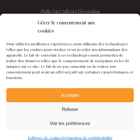
Nulle Part Ailleurs Décoration
Rue du Valentin 5
Gérer le consentement aux
1400 YVERDON-les-BAINS
cookies
Tel :
024 425 23 16
Pour offrir les meilleures expériences, nous utilisons des technologies
telles que les cookies pour stocker et/ou accéder aux informations des
appareils. Le fait de consentir à ces technologies nous permettra de
traiter des données telles que le comportement de navigation ou les ID
Mardi-Vendredi : 9h30 – 12h00
uniques sur ce site. Le fait de ne pas consentir ou de retirer son
et 14h00 – 18h00
consentement peut avoir un effet négatif sur certaines caractéristiques et
fonctions.
Mercredi ouvert jusqu’à 15h00
Samedi sur rendez-vous
Accepter
Refuser
Nulle Part Ailleurs ©
2026
-
Réalisé par l'agence web Digital Romandie
-
Voir les préférences
Dernière mise à jour le 06.08.2026
Politique de cookies
Déclaration de confidentialité